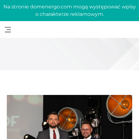
Na stronie domenergo.com mogą występować wpisy
o charakterze reklamowym.