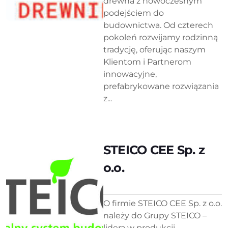
drewna z nowoczesnym
podejściem do
budownictwa. Od czterech
pokoleń rozwijamy rodzinną
tradycję, oferując naszym
Klientom i Partnerom
innowacyjne,
prefabrykowane rozwiązania
z...
STEICO CEE Sp. z
o.o.
O firmie STEICO CEE Sp. z o.o.
należy do Grupy STEICO –
lidera w produkcji