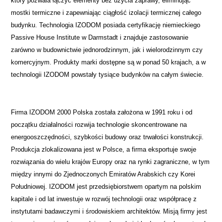
który pozwala łączyć elementy bez użycia zaprawy, eliminując
mostki termiczne i zapewniając ciągłość izolacji termicznej całego
budynku. Technologia IZODOM posiada certyfikację niemieckiego
Passive House Institute w Darmstadt i znajduje zastosowanie
zarówno w budownictwie jednorodzinnym, jak i wielorodzinnym czy
komercyjnym. Produkty marki dostępne są w ponad 50 krajach, a w
technologii IZODOM powstały tysiące budynków na całym świecie.
Firma IZODOM 2000 Polska została założona w 1991 roku i od
początku działalności rozwija technologie skoncentrowane na
energooszczędności, szybkości budowy oraz trwałości konstrukcji.
Produkcja zlokalizowana jest w Polsce, a firma eksportuje swoje
rozwiązania do wielu krajów Europy oraz na rynki zagraniczne, w tym
między innymi do Zjednoczonych Emiratów Arabskich czy Korei
Południowej. IZODOM jest przedsiębiorstwem opartym na polskim
kapitale i od lat inwestuje w rozwój technologii oraz współpracę z
instytutami badawczymi i środowiskiem architektów. Misją firmy jest