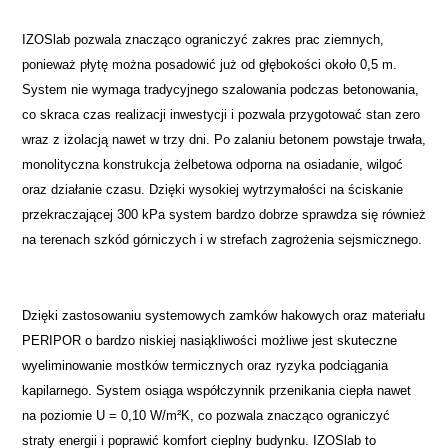
IZOSlab pozwala znacząco ograniczyć zakres prac ziemnych,
ponieważ płytę można posadowić już od głębokości około 0,5 m.
System nie wymaga tradycyjnego szalowania podczas betonowania,
co skraca czas realizacji inwestycji i pozwala przygotować stan zero
wraz z izolacją nawet w trzy dni. Po zalaniu betonem powstaje trwała,
monolityczna konstrukcja żelbetowa odporna na osiadanie, wilgoć
oraz działanie czasu. Dzięki wysokiej wytrzymałości na ściskanie
przekraczającej 300 kPa system bardzo dobrze sprawdza się również
na terenach szkód górniczych i w strefach zagrożenia sejsmicznego.
Dzięki zastosowaniu systemowych zamków hakowych oraz materiału
PERIPOR o bardzo niskiej nasiąkliwości możliwe jest skuteczne
wyeliminowanie mostków termicznych oraz ryzyka podciągania
kapilarnego. System osiąga współczynnik przenikania ciepła nawet
na poziomie U = 0,10 W/m²K, co pozwala znacząco ograniczyć
straty energii i poprawić komfort cieplny budynku. IZOSlab to