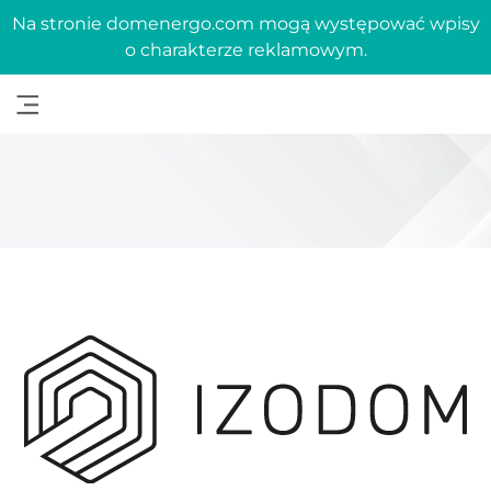
Na stronie domenergo.com mogą występować wpisy
o charakterze reklamowym.