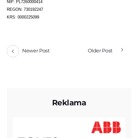
NIP: PL7260000414
REGON: 730192247
KRS: 0000225099
Newer Post
Older Post
Reklama