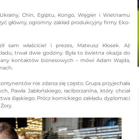
krainy, Chin, Egiptu, Kongo, Węgier i Wietnamu
czyć główny, ogromny zakład produkcyjny firmy Eko-
ł sam właściciel i prezes, Mateusz Kłosek. Aż
ładu, trwał dwie godziny. Była to świetna okazja do
miany kontaktów biznesowych – mówi Adam Wajda,
nach.
ontynentów nie zdarza się często. Grupa przyjechała
ch, Pawła Jabłońskiego, raciborzanina, który chciał
twa śląskiego. Prócz kornickiego zakładu dyplomaci
 Żory.