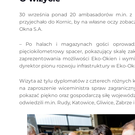
30 września ponad 20 ambasadorów m.in. z U
przyjechało do Kornic, by na własne oczy zoba
Okna S.A.
– Po halach i magazynach gości oprowadzi
pięciokilometrowy spacer, pokazujący skalę zak
zaprezentowania możliwości Eko-Okien i wy
dyrektor pionu rozwoju infrastruktury w Eko-Ok
Wizyta aż tylu dyplomatów z czterech różnych k
na zaproszenie wiceministra spraw zagraniczny
pokazać piękno oraz gospodarczą siłę wojewódz
odwiedzili m.in. Rudy, Katowice, Gliwice, Zabrze i