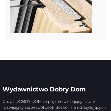
Wydawnictwo Dobry Dom
Grupa DOBRY DOM to prężnie działający i stale
rozwijający się zespół osób doskonale odnajdujących