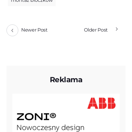
montaż bloczków
Newer Post
Older Post
Reklama