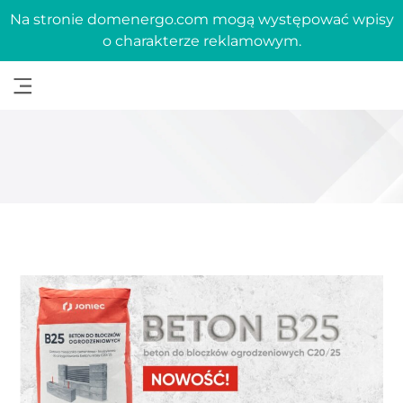
Na stronie domenergo.com mogą występować wpisy
o charakterze reklamowym.