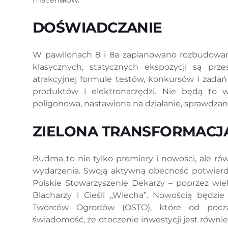
DOŚWIADCZANIE
W pawilonach 8 i 8a zaplanowano rozbudowane
klasycznych, statycznych ekspozycji są prz
atrakcyjnej formule testów, konkursów i zada
produktów i elektronarzędzi. Nie będą to 
poligonowa, nastawiona na działanie, sprawdzani
ZIELONA TRANSFORMACJ
Budma to nie tylko premiery i nowości, ale ró
wydarzenia. Swoją aktywną obecność potwierd
Polskie Stowarzyszenie Dekarzy – poprzez wie
Blacharzy i Cieśli „Wiecha”. Nowością będzi
Twórców Ogrodów (OSTO), które od począt
świadomość, że otoczenie inwestycji jest równ