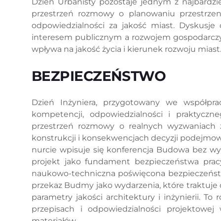
Dzień Urbanisty pozostaje jednym z najbardz
przestrzeń rozmowy o planowaniu przestrzen
odpowiedzialności za jakość miast. Dyskusje
interesem publicznym a rozwojem gospodarczym
wpływa na jakość życia i kierunek rozwoju miast
BEZPIECZEŃSTWO
Dzień Inżyniera, przygotowany we współprac
kompetencji, odpowiedzialności i praktyczn
przestrzeń rozmowy o realnych wyzwaniach z
konstrukcji i konsekwencjach decyzji podejmow
nurcie wpisuje się konferencja Budowa bez wy
projekt jako fundament bezpieczeństwa pracy
naukowo-techniczna poświęcona bezpieczeń
przekaz Budmy jako wydarzenia, które traktuje
parametry jakości architektury i inżynierii. 
przepisach i odpowiedzialności projektowej 
materiałów.