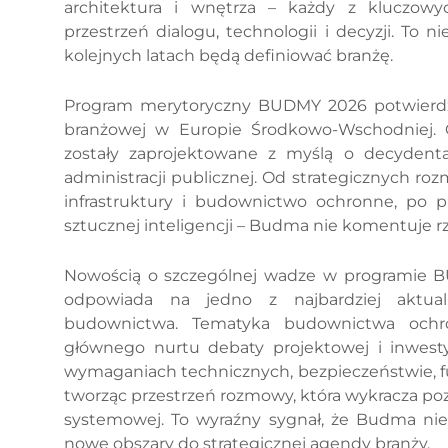
architektura i wnętrza – każdy z kluczow
przestrzeń dialogu, technologii i decyzji. To
kolejnych latach będą definiować branżę.
Program merytoryczny BUDMY 2026 potwierdza 
branżowej w Europie Środkowo-Wschodniej. Cz
zostały zaprojektowane z myślą o decydenta
administracji publicznej. Od strategicznych ro
infrastruktury i budownictwo ochronne, po pl
sztucznej inteligencji – Budma nie komentuje rz
Nowością o szczególnej wadze w programie 
odpowiada na jedno z najbardziej aktu
budownictwa. Tematyka budownictwa ochro
głównego nurtu debaty projektowej i inwes
wymaganiach technicznych, bezpieczeństwie, fu
tworząc przestrzeń rozmowy, która wykracza poz
systemowej. To wyraźny sygnał, że Budma nie
nowe obszary do strategicznej agendy branży.