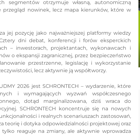
ych segmentów otrzymuje własną, autonomiczną
 nie przegląd nowinek, lecz mapa kierunków, które w
jej pozycję jako najważniejszej platformy wiedzy
tery dni debat, konferencji i forów eksperckich
ch – inwestorach, projektantach, wykonawcach i
zmów o ekspansji zagranicznej, przez bezpieczeństwo
anowanie przestrzenne, legislację i wykorzystanie
eczywistości, lecz aktywnie ją współtworzy.
BUDMY 2026 jest SCHRONTECH – wydarzenie, które
alnych i wymagających wyzwań współczesnego
nnego, dotąd marginalizowana, dziś wraca do
tycyjnej. SCHRONTECH koncentruje się na nowych
nkcjonalności i realnych scenariuszach zastosowań,
a teorię i dotyka odpowiedzialności projektowej oraz
 tylko reaguje na zmiany, ale aktywnie wprowadza