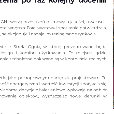
zenia po raz kolejny docenili
 tworzą przestrzeń rozmowy o jakości, trwałości i
etal wnętrza. Fora, wystawy i spotkania potwierdzają,
e, selekcjonuje i nadaje im realną rangę rynkową.
wi się Strefa Ognia, w której prezentowane będą
design i komfort użytkowania. To miejsce, gdzie
ązania techniczne pokazane są w kontekście realnych
etle jako pełnoprawnym narzędziu projektowym. To
ość energetyczna i wartość inwestycji spotykają się
wiadome decyzje oświetleniowe wpływają na odbiór
onowanie obiektów, wyznaczając nowe kierunki w