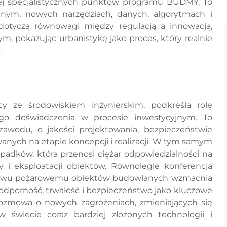
iej specjalistycznych punktów programu BUDMY. To
nym, nowych narzędziach, danych, algorytmach i
 dotyczą równowagi między regulacją a innowacją,
, pokazując urbanistykę jako proces, który realnie
.
y ze środowiskiem inżynierskim, podkreśla rolę
ego doświadczenia w procesie inwestycyjnym. To
awodu, o jakości projektowania, bezpieczeństwie
anych na etapie koncepcji i realizacji. W tym samym
padków, która przenosi ciężar odpowiedzialności na
 i eksploatacji obiektów. Równolegle konferencja
stwu pożarowemu obiektów budowlanych wzmacnia
 odporność, trwałość i bezpieczeństwo jako kluczowe
To rozmowa o nowych zagrożeniach, zmieniających się
w świecie coraz bardziej złożonych technologii i