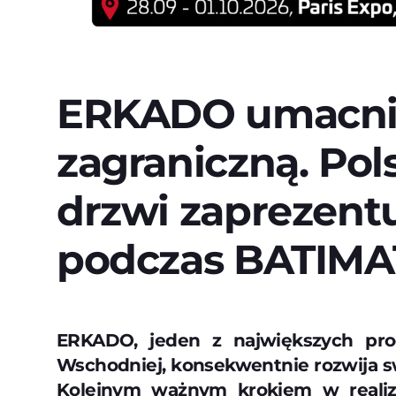
ERKADO umacnia
zagraniczną. Pol
drzwi zaprezentu
podczas BATIMA
ERKADO, jeden z największych pr
Wschodniej, konsekwentnie rozwija s
Kolejnym ważnym krokiem w realizac