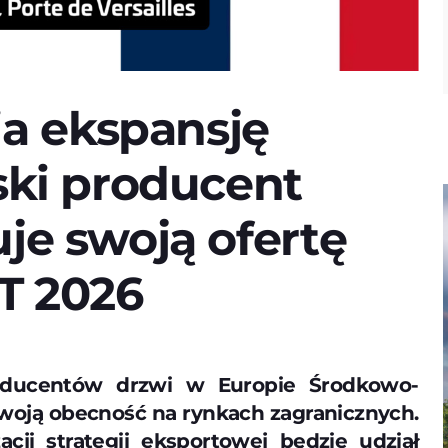
 ekspansję
ski producent
je swoją ofertę
T 2026
oducentów drzwi w Europie Środkowo-
woją obecność na rynkach zagranicznych.
ji strategii eksportowej będzie udział