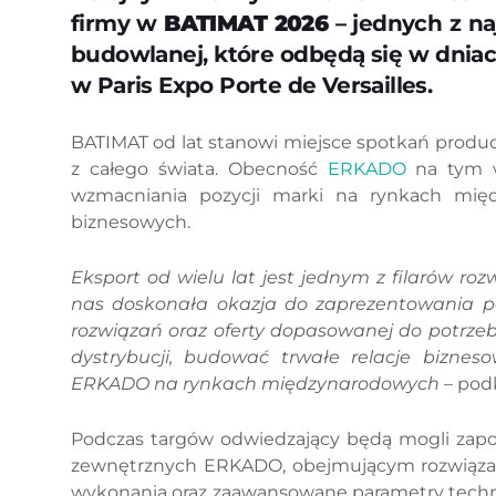
firmy w
BATIMAT 2026
– jednych z n
budowlanej, które odbędą się w dnia
w Paris Expo Porte de Versailles.
BATIMAT od lat stanowi miejsce spotkań produ
z całego świata. Obecność
ERKADO
na tym w
wzmacniania pozycji marki na rynkach międ
biznesowych.
Eksport od wielu lat jest jednym z filarów ro
nas doskonała okazja do zaprezentowania p
rozwiązań oraz oferty dopasowanej do potrzeb
dystrybucji, budować trwałe relacje biznes
ERKADO na rynkach międzynarodowych
– podk
Podczas targów odwiedzający będą mogli zapoz
zewnętrznych ERKADO, obejmującym rozwiązan
wykonania oraz zaawansowane parametry techni