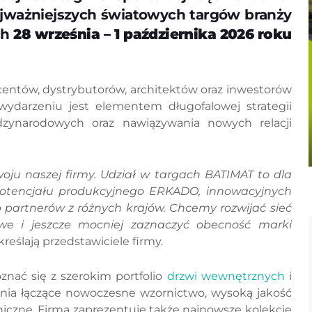
ajważniejszych światowych targów branży
ch
28 września – 1 października 2026 roku
centów, dystrybutorów, architektów oraz inwestorów
ydarzeniu jest elementem długofalowej strategii
zynarodowych oraz nawiązywania nowych relacji
zwoju naszej firmy. Udział w targach BATIMAT to dla
otencjału produkcyjnego ERKADO, innowacyjnych
 partnerów z różnych krajów. Chcemy rozwijać sieć
owe i jeszcze mocniej zaznaczyć obecność marki
reślają przedstawiciele firmy.
nać się z szerokim portfolio
drzwi wewnętrznych
i
ia łączące nowoczesne wzornictwo, wysoką jakość
czne. Firma zaprezentuje także najnowsze kolekcje