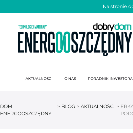
Na stronie 
AKTUALNOŚCI
O NAS
PORADNIK INWESTORA
DOM
>
BLOG
>
AKTUALNOŚCI
>
ERKA
ENERGOOSZCZĘDNY
PODC