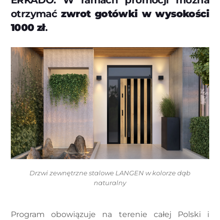
ERKADO. W ramach promocji można
otrzymać
zwrot gotówki w wysokości
1000 zł
.
Drzwi zewnętrzne stalowe LANGEN w kolorze dąb
naturalny
Program obowiązuje na terenie całej Polski i