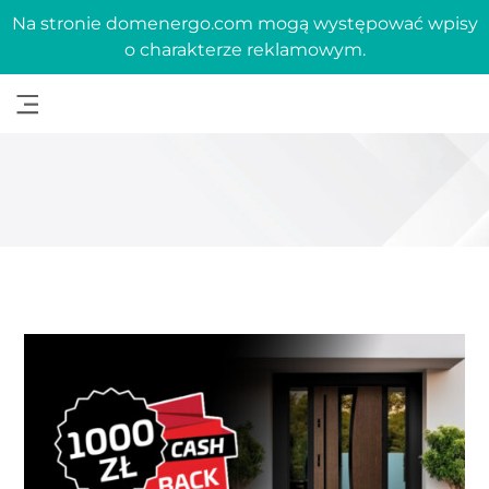
Na stronie domenergo.com mogą występować wpisy
o charakterze reklamowym.