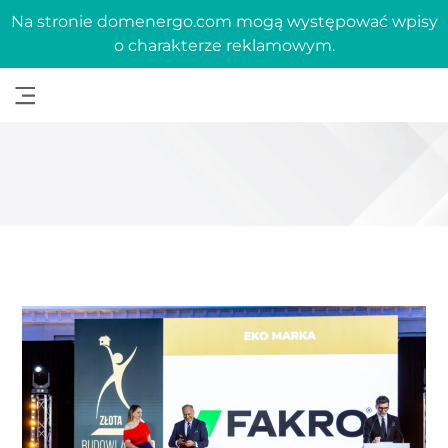
Na stronie domenergo.com mogą występować wpisy
o charakterze reklamowym.