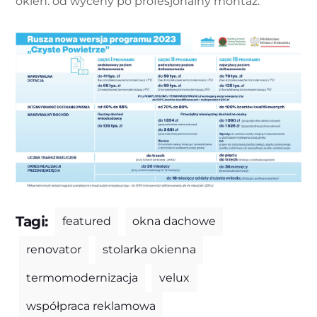
okien: od wyceny po profesjonalny montaż.
Tagi:
featured
okna dachowe
renovator
stolarka okienna
termomodernizacja
velux
współpraca reklamowa