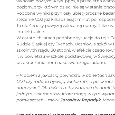
wynosiło powyżej 4 tys. ppm, a przeciętna wartoś
poziom, przy którym dzieci nie są w stanie pr
Podobne wyniki przyniosły ubiegłoroczne badani
stężenie CO2 już kilkadziesiąt minut po rozpoc
To ok. 4,5 razy powyżej zalecanej normy. Takie w
intelektualne.
W ostatnich latach podobne sytuacje do tej z C
Rudzie Śląskiej czy Tychach. Uczniowie szkół w 
szkolnych rzędu 30 stopni, w efekcie czego równ
r. w powietrzu w szkole podstawowej w Święcic
przekroczenie norm rakotwórczego radonu.
– Problem z jakością powietrza w obiektach sz
CO2 czy radonu bywają wielokrotnie przekracza
nauczycieli. Dbałość o to by warunki do nauki
jednym z elementów, które mogą w tym wydat
pomieszczeń – mówi
Jarosław Popadyk
, Mened