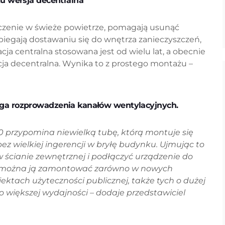
u wersja decentralna
czenie w świeże powietrze, pomagają usunąć
iegają dostawaniu się do wnętrza zanieczyszczeń,
cja centralna stosowana jest od wielu lat, a obecnie
cja decentralna. Wynika to z prostego montażu –
ga rozprowadzenia kanałów wentylacyjnych.
0 przypomina niewielką tubę, którą montuje się
z wielkiej ingerencji w bryłę budynku. Ujmując to
w ścianie zewnętrznej i podłączyć urządzenie do
em można ją zamontować zarówno w nowych
biektach użyteczności publicznej, także tych o dużej
 większej wydajności – dodaje przedstawiciel