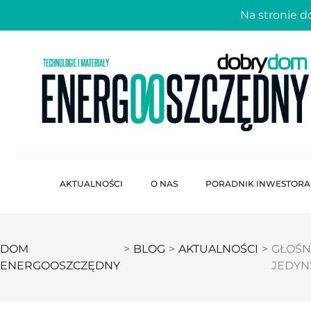
Na stronie 
AKTUALNOŚCI
O NAS
PORADNIK INWESTORA
DOM
>
BLOG
>
AKTUALNOŚCI
>
GŁOŚN
ENERGOOSZCZĘDNY
JEDYN