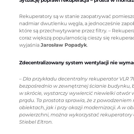
Sytuację poprawi rekuperacja – prosta w montaż
Rekuperatory są w stanie zaopatrywać pomiesz
nadmiar dwutlenku węgla, a jednocześnie zapob
które są przechwytywane przez filtry. – Rekupera
coraz większą popularnością cieszy się rekupera
wyjaśnia
Jarosław Popadyk
.
Zdecentralizowany system wentylacji nie wyma
– Dla przykładu decentralny rekuperator VLR 7
bezpośrednio w zewnętrznej ścianie budynku, be
w skrócie, wystarczy wywiercić niewielki otwór 
prądu. Ta prostota sprawia, że z powodzeni
obiektach, jak i przy okazji modernizacji. A w o
powierzchni, można wykorzystać rekuperatory o
Stiebel Eltron.