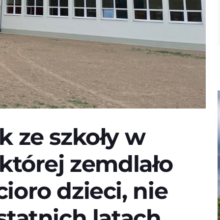
k ze szkoły w
której zemdlało
oro dzieci, nie
tatnich latach.