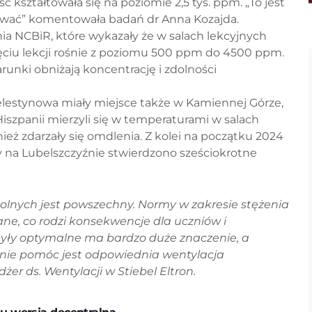
ć kształtowała się na poziomie 2,5 tys. ppm. „To jest
acować” komentowała badań dr Anna Kozajda.
a NCBiR, które wykazały że w salach lekcyjnych
zęciu lekcji rośnie z poziomu 500 ppm do 4500 ppm.
arunki obniżają koncentrację i zdolności
elestynowa miały miejsce także w Kamiennej Górze,
Hiszpanii mierzyli się w temperaturami w salach
ież zdarzały się omdlenia. Z kolei na początku 2024
y na Lubelszczyźnie stwierdzono sześciokrotne
kolnych jest powszechny. Normy w zakresie stężenia
ne, co rodzi konsekwencje dla uczniów i
 były optymalne ma bardzo duże znaczenie, a
nie pomóc jest odpowiednia wentylacja
żer ds. Wentylacji w Stiebel Eltron.