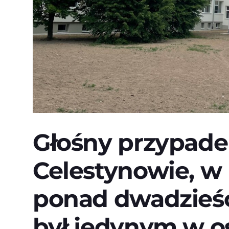
Głośny przypade
Celestynowie, w 
ponad dwadzieści
był jedynym w os