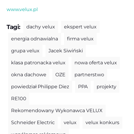
www.velux.pl
Tagi:
dachy velux
ekspert velux
energia odnawialna
firma velux
grupa velux
Jacek Siwiński
klasa patronacka velux
nowa oferta velux
okna dachowe
OZE
partnerstwo
powiedział Philippe Diez
PPA
projekty
RE100
Rekomendowany Wykonawca VELUX
Schneider Electric
velux
velux konkurs