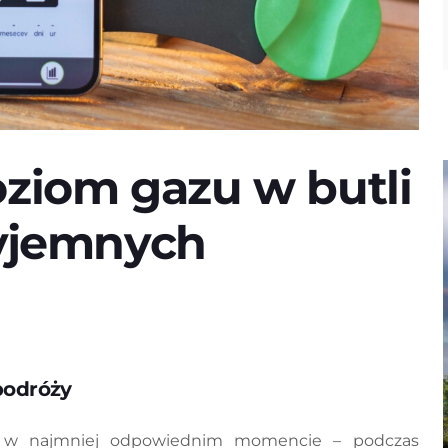
oziom gazu w butli
zyjemnych
podróży
yć w najmniej odpowiednim momencie – podczas