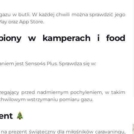
 gazu w butli. W każdej chwili można sprawdzić jego
ay oraz App Store.
ąpiony w kamperach i food
iem jest Senso4s Plus. Sprawdza się w:
trzegający przed nadmiernym pochyleniem, w takim
 chwilowym wstrzymaniu pomiaru gazu.
zent
 na prezent świąteczny dla miłośników caravaningu,