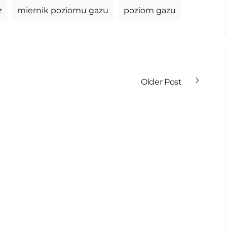
z
miernik poziomu gazu
poziom gazu
Older Post