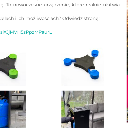
ę. To nowoczesne urządzenie, które realnie ułatwia
elach i ich możliwościach? Odwiedź stronę:
8?si=JjMVH5sPpzMPaurL