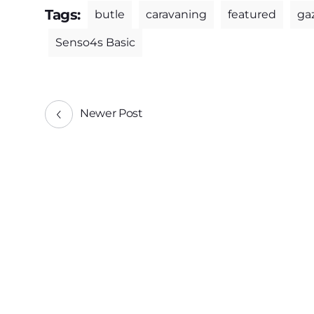
Tags:
butle
caravaning
featured
ga
Senso4s Basic
Newer Post