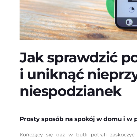
Jak sprawdzić p
i uniknąć niepr
niespodzianek
Prosty sposób na spokój w domu i w 
Kończący się gaz w butli potrafi zaskocz