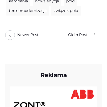
kampania
nowa edycja
poid
termomodernizacja
związek poid
Newer Post
Older Post
Reklama