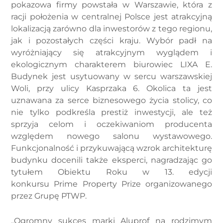
pokazowa firmy powstała w Warszawie, która z
racji położenia w centralnej Polsce jest atrakcyjną
lokalizacją zarówno dla inwestorów z tego regionu,
jak i pozostałych części kraju. Wybór padł na
wyróżniający się atrakcyjnym wyglądem i
ekologicznym charakterem biurowiec LIXA E.
Budynek jest usytuowany w sercu warszawskiej
Woli, przy ulicy Kasprzaka 6. Okolica ta jest
uznawana za serce biznesowego życia stolicy, co
nie tylko podkreśla prestiż inwestycji, ale też
sprzyja celom i oczekiwaniom producenta
względem nowego salonu wystawowego.
Funkcjonalność i przykuwającą wzrok architekturę
budynku docenili także eksperci, nagradzając go
tytułem Obiektu Roku w 13. edycji
konkursu Prime Property Prize organizowanego
przez Grupę PTWP.
„Ogromny sukces marki Aluprof na rodzimym