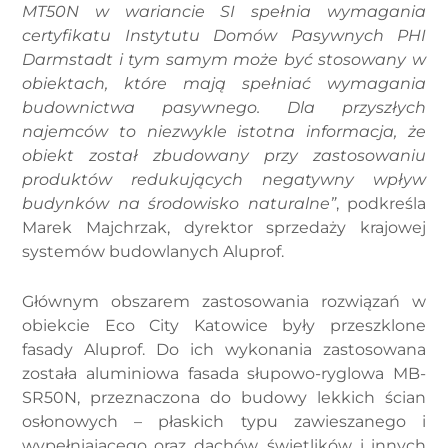
MT50N w wariancie SI spełnia wymagania
certyfikatu Instytutu Domów Pasywnych PHI
Darmstadt i tym samym może być stosowany w
obiektach, które mają spełniać wymagania
budownictwa pasywnego. Dla przyszłych
najemców to niezwykle istotna informacja, że
obiekt został zbudowany przy zastosowaniu
produktów redukujących negatywny wpływ
budynków na środowisko naturalne”
, podkreśla
Marek Majchrzak, dyrektor sprzedaży krajowej
systemów budowlanych Aluprof.
Głównym obszarem zastosowania rozwiązań w
obiekcie Eco City Katowice były przeszklone
fasady Aluprof. Do ich wykonania zastosowana
została aluminiowa fasada słupowo-ryglowa MB-
SR50N, przeznaczona do budowy lekkich ścian
osłonowych – płaskich typu zawieszanego i
wypełniającego oraz dachów, świetlików i innych