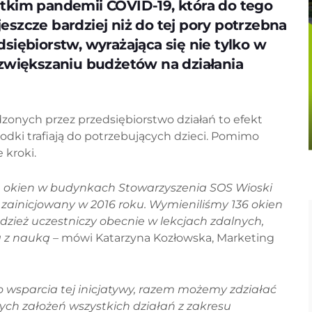
tkim pandemii COVID-19, która do tego
szcze bardziej niż do tej pory potrzebna
siębiorstw, wyrażająca się nie tylko w
 zwiększaniu budżetów na działania
onych przez przedsiębiorstwo działań to efekt
środki trafiają do potrzebujących dzieci. Pomimo
 kroki.
ę okien w budynkach Stowarzyszenia SOS Wioski
ał zainicjowany w 2016 roku. Wymieniliśmy 136 okien
dzież uczestniczy obecnie w lekcjach zdalnych,
 z nauką –
mówi Katarzyna Kozłowska, Marketing
 wsparcia tej inicjatywy, razem możemy zdziałać
ych założeń wszystkich działań z zakresu