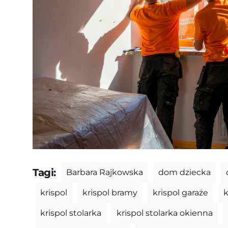
Tagi:
Barbara Rajkowska
dom dziecka
krispol
krispol bramy
krispol garaże
k
krispol stolarka
krispol stolarka okienna