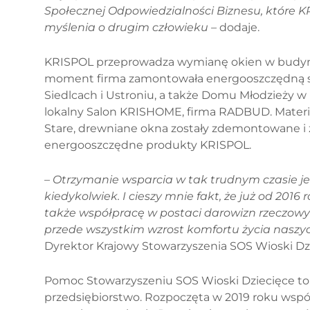
Społecznej Odpowiedzialności Biznesu, które K
myślenia o drugim człowieku –
dodaje.
KRISPOL przeprowadza wymianę okien w budynka
moment firma zamontowała energooszczędną sto
Siedlcach i Ustroniu, a także Domu Młodzieży 
lokalny Salon KRISHOME, firma RADBUD. Materi
Stare, drewniane okna zostały zdemontowane i z
energooszczędne produkty KRISPOL.
– Otrzymanie wsparcia w tak trudnym czasie je
kiedykolwiek. I cieszy mnie fakt, że już od 201
także współpracę w postaci darowizn rzeczowyc
przede wszystkim wzrost komfortu życia naszy
Dyrektor Krajowy Stowarzyszenia SOS Wioski Dz
Pomoc Stowarzyszeniu SOS Wioski Dziecięce to 
przedsiębiorstwo. Rozpoczęta w 2019 roku współ