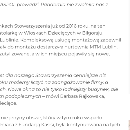
RISPOL prowadzi. Pandemia nie zwolniła nas z
ch Stowarzyszenia już od 2016 roku, na ten
larkę w Wioskach Dziecięcych w Biłgoraju,
w Lublinie. Kompleksową usługę montażową zapewnił
ały do montażu dostarczyła hurtownia MTM Lublin.
utylizowane, a w ich miejscu pojawiły się nowe,
st dla naszego Stowarzyszenia cenniejsze niż
6 roku możemy liczyć na zaangażowanie firmy, a
h. Nowe okna to nie tylko ładniejszy budynek, ale
ch podopiecznych –
mówi Barbara Rajkowska,
iecięce.
nie jedyny obszar, który w tym roku wsparło
praca z Fundacją Kasisi, była kontynuowana na tych