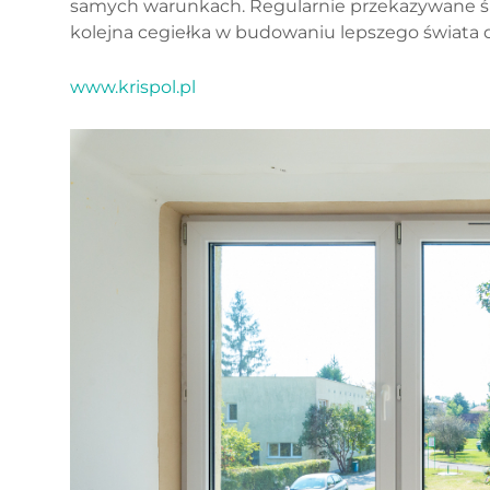
samych warunkach. Regularnie przekazywane śr
kolejna cegiełka w budowaniu lepszego świata dl
www.krispol.pl