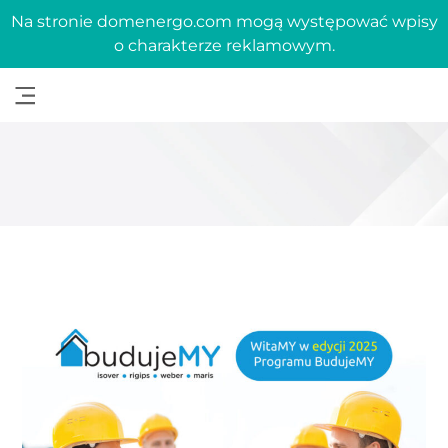
Na stronie domenergo.com mogą występować wpisy
o charakterze reklamowym.