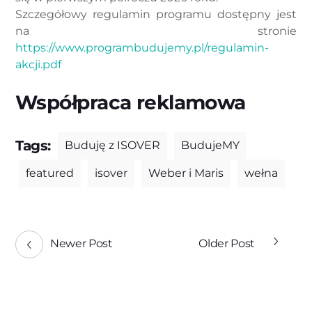
Szczegółowy regulamin programu dostępny jest
na stronie
https://www.programbudujemy.pl/regulamin-
akcji.pdf
Współpraca reklamowa
Tags:
Buduję z ISOVER
BudujeMY
featured
isover
Weber i Maris
wełna
Newer Post
Older Post