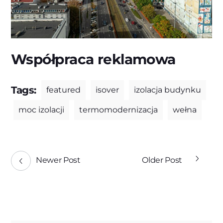
Współpraca reklamowa
Tags:
featured
isover
izolacja budynku
moc izolacji
termomodernizacja
wełna
Newer Post
Older Post