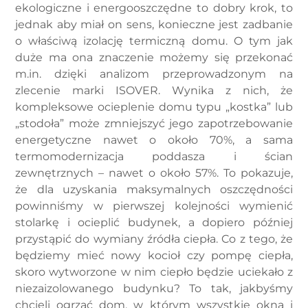
ekologiczne i energooszczędne to dobry krok, to
jednak aby miał on sens, konieczne jest zadbanie
o właściwą izolację termiczną domu. O tym jak
duże ma ona znaczenie możemy się przekonać
m.in. dzięki analizom przeprowadzonym na
zlecenie marki ISOVER. Wynika z nich, że
kompleksowe ocieplenie domu typu „kostka” lub
„stodoła” może zmniejszyć jego zapotrzebowanie
energetyczne nawet o około 70%, a sama
termomodernizacja poddasza i ścian
zewnętrznych – nawet o około 57%. To pokazuje,
że dla uzyskania maksymalnych oszczędności
powinniśmy w pierwszej kolejności wymienić
stolarkę i ocieplić budynek, a dopiero później
przystąpić do wymiany źródła ciepła. Co z tego, że
będziemy mieć nowy kocioł czy pompę ciepła,
skoro wytworzone w nim ciepło będzie uciekało z
niezaizolowanego budynku? To tak, jakbyśmy
chcieli ogrzać dom, w którym wszystkie okna i