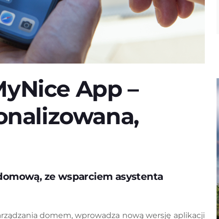
MyNice App –
sonalizowana,
 domową, ze wsparciem asystenta
 zarządzania domem, wprowadza nową wersję aplikacji