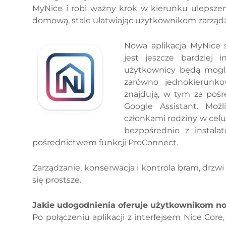
MyNice i robi ważny krok w kierunku ulepszen
domową, stale ułatwiając użytkownikom zarząd
Nowa aplikacja MyNice 
jest jeszcze bardziej i
użytkownicy będą mogli
zarówno jednokierunko
znajdują, w tym za poś
Google Assistant. Moż
członkami rodziny w cel
bezpośrednio z instal
pośrednictwem funkcji ProConnect.
Zarządzanie, konserwacja i kontrola bram, drzw
się prostsze.
Jakie udogodnienia oferuje użytkownikom n
Po połączeniu aplikacji z interfejsem Nice Co