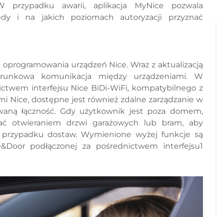
W przypadku awarii, aplikacja MyNice pozwala
dy i na jakich poziomach autoryzacji przyznać
ja oprogramowania urządzeń Nice. Wraz z aktualizacją
ierunkowa komunikacja między urządzeniami. W
ctwem interfejsu Nice BiDi-WiFi, kompatybilnego z
 Nice, dostępne jest również zdalne zarządzanie w
waną łączność. Gdy użytkownik jest poza domem,
zać otwieraniem drzwi garażowych lub bram, aby
przypadku dostaw. Wymienione wyżej funkcje są
&Door podłączonej za pośrednictwem interfejsu1