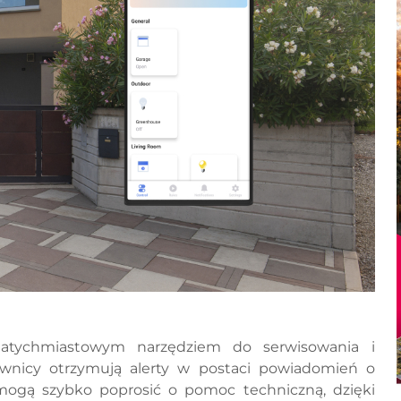
natychmiastowym narzędziem do serwisowania i
wnicy otrzymują alerty w postaci powiadomień o
mogą szybko poprosić o pomoc techniczną, dzięki