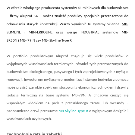
W ofercie wiodącego producenta systemów aluminiowych dla budownictwa
– firmy Aluprof SA – można znaleźć produkty specjalnie przeznaczone do
odnawiania starych konstrukcji. Warto wymienić tu systemy okienne:
MB-
SLIMLINE
i
MB-FERROLINE
oraz wersje INDUSTRIAL systemów
MB-
SR50N
i MB- 79 N czy MB- Skyline Type R
W portfolio produktowym Aluprof znajduje się wiele produktów o
wyjątkowych właściwościach termicznych, również tych przeznaczonych do
budownictwa ekologicznego, pasywnego i tych zaprojektowanych z myślą o
renowacji. Inwestorom myślącym o modernizacji starego budynku z pomocą
może przyjść szerokie spektrum stosowania ekonomicznych okien i drzwi z
izolacją termiczną na bazie systemu MB-79N. A chcącym cieszyć się
wspaniałym widokiem na park z przeszklonego tarasu lub werandy –
panoramiczne drzwi przesuwne
MB-Skyline Type R
o wyjątkowym designie i
właściwościach użytkowych.
Technologia ratuje zabytki