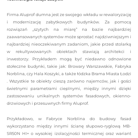
Firma Aluprof dumna jest ze swojego wkładu w rewaloryzację
i modernizację zabytkowych budynków. Za pomocą
rozwiązań „szytych na miarę” na bazie najbardziej
zaawansowanych systemów może sprostać najdziwniejszym i
najbardziej nieoczekiwanym zadaniom, jakie przed stolarką
w rekultywowanych obiektach stawiają architekci i
inwestorzy. Przykładem mogą być niedawno odnowione
stołeczne budynki, takie jak: Browary Warszawskie, Fabryka
Norblina, czy Hala Koszyki, a także łódzka Brama Miasta Łodzi
. Wszystkie te obiekty cieszą zarówno najemców, jak i gości
świetnymi parametrami cieplnymi, między innymi dzięki
zastosowaniu unikalnych systemów fasadowych, okienno-
drzwiowych i przesuwnych firmy Aluprof.
Przykładowo, w Fabryce Norblina do budowy fasad
wykorzystano między innymi ścianę słupowo-ryglową MB-
SR50N HI+ o wysokiej izolacyjności termicznej oraz wariant