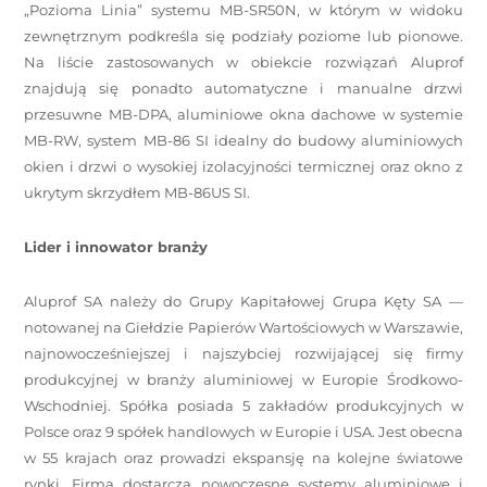
„Pozioma Linia” systemu MB-SR50N, w którym w widoku
zewnętrznym podkreśla się podziały poziome lub pionowe.
Na liście zastosowanych w obiekcie rozwiązań Aluprof
znajdują się ponadto automatyczne i manualne drzwi
przesuwne MB-DPA, aluminiowe okna dachowe w systemie
MB-RW, system MB-86 SI idealny do budowy aluminiowych
okien i drzwi o wysokiej izolacyjności termicznej oraz okno z
ukrytym skrzydłem MB-86US SI.
Lider i innowator branży
Aluprof SA należy do Grupy Kapitałowej Grupa Kęty SA —
notowanej na Giełdzie Papierów Wartościowych w Warszawie,
najnowocześniejszej i najszybciej rozwijającej się firmy
produkcyjnej w branży aluminiowej w Europie Środkowo-
Wschodniej. Spółka posiada 5 zakładów produkcyjnych w
Polsce oraz 9 spółek handlowych w Europie i USA. Jest obecna
w 55 krajach oraz prowadzi ekspansję na kolejne światowe
rynki. Firma dostarcza nowoczesne systemy aluminiowe i