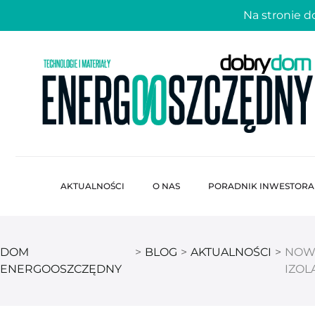
Na stronie 
AKTUALNOŚCI
O NAS
PORADNIK INWESTORA
DOM
>
BLOG
>
AKTUALNOŚCI
>
NOWO
ENERGOOSZCZĘDNY
IZOL