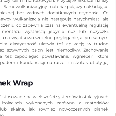
ju czy taśm montażowych. Przycięte arkusze należy
m. Samowulkanizacyjny materiał połączy nakładające
hemicznej bez żadnych dodatkowych czynności. Co
awcy wulkanizacja nie następuje natychmiast, ale
ożeniu co zapewnia czas na ewentualną regulację
 montażu wystarczą jedynie nóż lub nożyczki.
ją na wyjątkowo szczelne przyleganie, a tym samym
oka elastyczność ułatwia też aplikację w trudno
aż sztywnych osłon jest niemożliwy. Zachowanie
la też zapobiegać powstawaniu wgnieceń, które
spodem i kondensacji na rurze na skutek utraty jej
hek Wrap
stosowane na większości systemów instalacyjnych
 izolacjach wykonanych zarówno z materiałów
 lub skalna, jak również nowoczesnych pianek
ex.