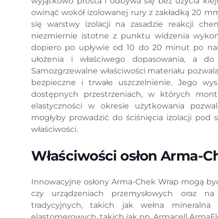
wyjątkowo prosta i odbywa się bez użycia kle
owinąć wokół izolowanej rury z zakładką 20 m
się warstwy izolacji na zasadzie reakcji c
niezmiernie istotne z punktu widzenia wykon
dopiero po upływie od 10 do 20 minut po nał
ułożenia i właściwego dopasowania, a do
Samozgrzewalne właściwości materiału pozwala
bezpieczne i trwałe uszczelnienie. Jego wys
dostępnych przestrzeniach, w których mont
elastyczności w okresie użytkowania pozwa
mogłyby prowadzić do ściśnięcia izolacji pod 
właściwości.
Właściwości osłon Arma-C
Innowacyjne osłony Arma-Chek Wrap mogą być 
czy urządzeniach przemysłowych oraz na
tradycyjnych, takich jak wełna mineralna
elastomerowych, takich jak np. Armacell ArmaFl