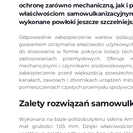
ochronę zarówno mechaniczną, jak i 
właściwościom samowulkanizacyjnym ic
wykonane powłoki jeszcze szczelniejs
Odpowiednie zabezpieczenie warstw izolacy
gwarantem utrzymania właściwości użytkowych
do stosowania w formie pokrycia izolacji t
zastosowaniach przemysłowych. Oferuje
mechanicznymi i czynnikami środowiskowymi, t
zabezpieczenie przed większością powszechn
kanałach, zaworach i zbiornikach urządzeń inst
pomieszczeniach czystych przemysłu spożywcze
Zalety rozwiązań samowul
Wykonana na bazie poliizobutylenu osłona Arm
mat grubości 1,05 mm. Dzięki właściwościom