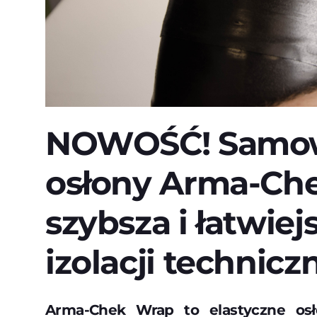
NOWOŚĆ! Samow
osłony Arma-Che
szybsza i łatwie
izolacji technicz
Arma-Chek Wrap to elastyczne osło