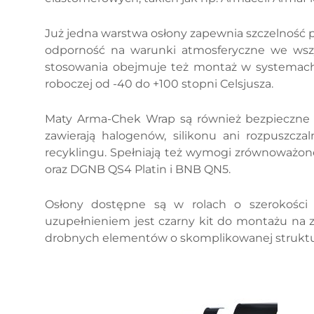
Już jedna warstwa osłony zapewnia szczelność p
odporność na warunki atmosferyczne we wszy
stosowania obejmuje też montaż w systemac
roboczej od -40 do +100 stopni Celsjusza.
Maty Arma-Chek Wrap są również bezpieczne d
zawierają halogenów, silikonu ani rozpuszcza
recyklingu. Spełniają też wymogi zrównoważo
oraz DGNB QS4 Platin i BNB QN5.
Osłony dostępne są w rolach o szerokośc
uzupełnieniem jest czarny kit do montażu na 
drobnych elementów o skomplikowanej struktu