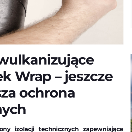
ulkanizujące
k Wrap – jeszcze
jsza ochrona
nych
ny izolacji technicznych zapewniające