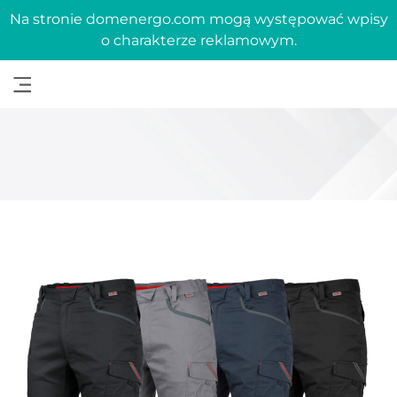
Na stronie domenergo.com mogą występować wpisy
o charakterze reklamowym.