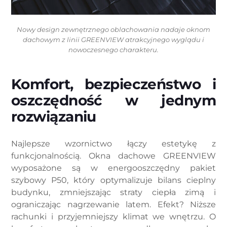
Nowy design zewnętrznego oblachowania nadaje oknom
dachowym z linii GREENVIEW atrakcyjnego wyglądu i
nowoczesnego charakteru.
Komfort, bezpieczeństwo i
oszczędność w jednym
rozwiązaniu
Najlepsze wzornictwo łączy estetykę z
funkcjonalnością. Okna dachowe GREENVIEW
wyposażone są w energooszczędny pakiet
szybowy P50, który optymalizuje bilans cieplny
budynku, zmniejszając straty ciepła zimą i
ograniczając nagrzewanie latem. Efekt? Niższe
rachunki i przyjemniejszy klimat we wnętrzu. O