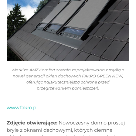
Markiza AMZ Komfort została zaprojektowana z myślą o
nowej generacji okien dachowych FAKRO GREENVIEW,
oferując najskuteczniejszą ochronę przed
przegrzewaniem pomieszczeń.
www.fakro.pl
Zdjęcie otwierające:
Nowoczesny dom o prostej
bryle z oknami dachowymi, których ciemne