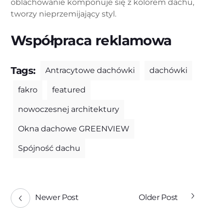
oblachowanie komponuje się z kolorem dachu,
tworzy nieprzemijający styl.
Współpraca reklamowa
Tags:
Antracytowe dachówki
dachówki
fakro
featured
nowoczesnej architektury
Okna dachowe GREENVIEW
Spójność dachu
Newer Post
Older Post