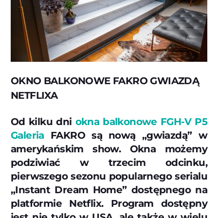
OKNO BALKONOWE FAKRO GWIAZDĄ
NETFLIXA
Od kilku dni
okna balkonowe FGH-V P5
Galeria
FAKRO są nową „gwiazdą” w
amerykańskim show. Okna możemy
podziwiać w trzecim odcinku,
pierwszego sezonu popularnego serialu
„Instant Dream Home” dostępnego na
platformie Netflix. Program dostępny
jest nie tylko w USA, ale także w wielu