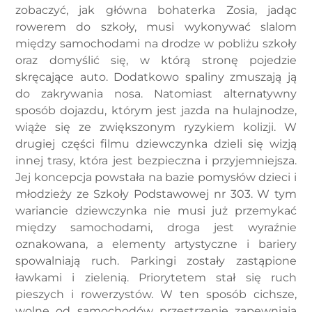
zobaczyć, jak główna bohaterka Zosia, jadąc
rowerem do szkoły, musi wykonywać slalom
między samochodami na drodze w pobliżu szkoły
oraz domyślić się, w którą stronę pojedzie
skręcające auto. Dodatkowo spaliny zmuszają ją
do zakrywania nosa. Natomiast alternatywny
sposób dojazdu, którym jest jazda na hulajnodze,
wiąże się ze zwiększonym ryzykiem kolizji. W
drugiej części filmu dziewczynka dzieli się wizją
innej trasy, która jest bezpieczna i przyjemniejsza.
Jej koncepcja powstała na bazie pomysłów dzieci i
młodzieży ze Szkoły Podstawowej nr 303. W tym
wariancie dziewczynka nie musi już przemykać
między samochodami, droga jest wyraźnie
oznakowana, a elementy artystyczne i bariery
spowalniają ruch. Parkingi zostały zastąpione
ławkami i zielenią. Priorytetem stał się ruch
pieszych i rowerzystów. W ten sposób cichsze,
wolne od samochodów przestrzenie zapewniają