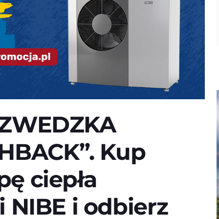
„SZWEDZKA
HBACK”. Kup
ę ciepła
 NIBE i odbierz