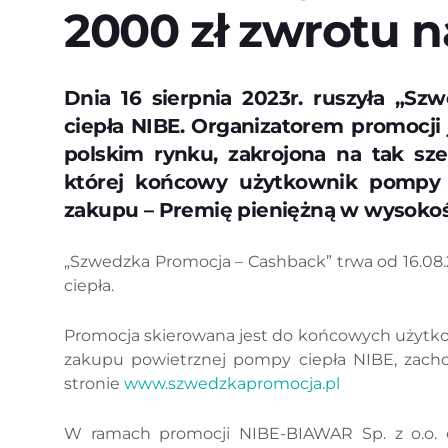
2000 zł zwrotu n
Dnia 16 sierpnia 2023r. ruszyła „
ciepła NIBE. Organizatorem promocji 
polskim rynku, zakrojona na tak sz
której końcowy użytkownik pompy c
zakupu – Premię pieniężną w wysokośc
„Szwedzka Promocja – Cashback” trwa od 16.08.2
ciepła.
Promocja skierowana jest do końcowych użytko
zakupu powietrznej pompy ciepła NIBE, zachow
stronie
www.szwedzkapromocja.pl
W ramach promocji NIBE-BIAWAR Sp. z o.o. o