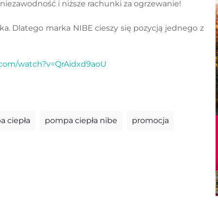
niezawodność i niższe rachunki za ogrzewanie!
ska. Dlatego marka NIBE cieszy się pozycją jednego z
.com/watch?v=QrAidxd9aoU
 ciepła
pompa ciepła nibe
promocja