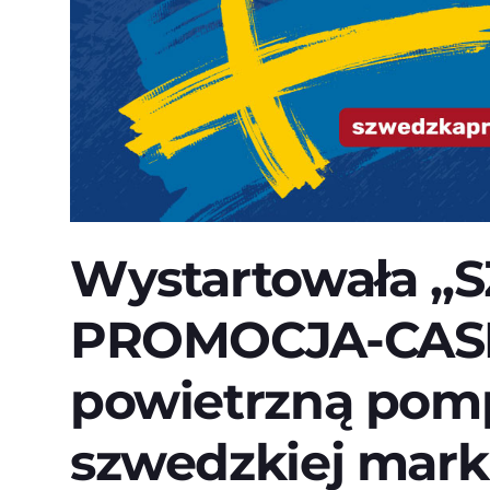
Wystartowała 
PROMOCJA-CAS
powietrzną pomp
szwedzkiej marki