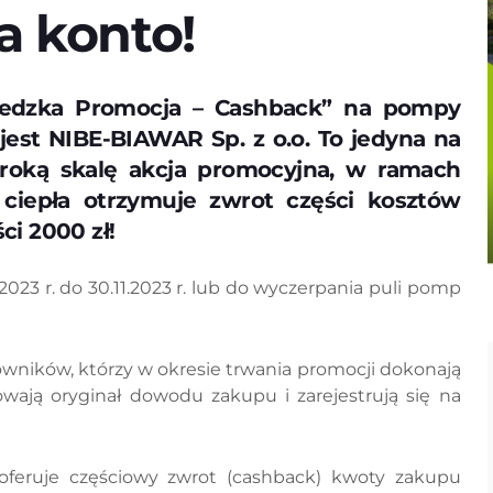
a konto!
Szwedzka Promocja – Cashback” na pompy
jest NIBE-BIAWAR Sp. z o.o. To jedyna na
eroką skalę akcja promocyjna, w ramach
iepła otrzymuje zwrot części kosztów
i 2000 zł!
023 r. do 30.11.2023 r. lub do wyczerpania puli pomp
wników, którzy w okresie trwania promocji dokonają
ają oryginał dowodu zakupu i zarejestrują się na
feruje częściowy zwrot (cashback) kwoty zakupu