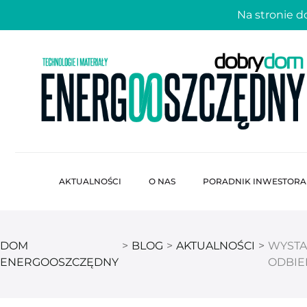
Na stronie 
AKTUALNOŚCI
O NAS
PORADNIK INWESTORA
DOM
>
BLOG
>
AKTUALNOŚCI
>
WYSTA
ENERGOOSZCZĘDNY
ODBIE