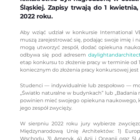
Śląskiej. Zapisy trwają do 1 kwietnia
2022 roku.
Aby wziąć udział w konkursie International V
muszą zarejestrować się, podając swoje imię i na
mogą utworzyć zespół, dodać opiekuna naukow
odbywa się pod adresem
daylightandarchitect
etap konkursu to złożenie pracy w terminie od
koniecznym do złożenia pracy konkursowej jest w
Studenci — indywidualnie lub zespołowo — mo
„Światło naturalne w budynkach” lub „Badania 
powinien mieć swojego opiekuna naukowego, kt
jego zespół zwycięży.
W sierpniu 2022 roku jury wybierze zwycięz
Międzynarodową Unię Architektów: 1) Europ
Wschodu, 3) Ameryk, 4) Azji i Oceanii oraz 5) A