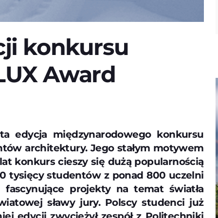
cji konkursu
ELUX Award
siąta edycja międzynarodowego konkursu
entów architektury. Jego stałym motywem
lat konkurs cieszy się dużą popularnością
 10 tysięcy studentów z ponad 800 uczelni
e fascynujące projekty na temat światła
wiatowej sławy jury. Polscy studenci już
iej edycji zwyciężył zespół z Politechniki