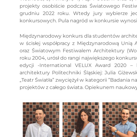
projekty osobiście podczas Światowego Festiw
grudniu 2022 roku. Wtedy jury wybierze je
konkursowych. Pula nagród w konkursie wynosi 
Międzynarodowy konkurs dla studentów archite
w ścisłej współpracy z Międzynarodową Unią Ar
oraz Światowym Festiwalem Architektury (Wor
roku 2004, urósł do rangi największego konkurs
edycji -International VELUX Award 2020 – l
architektury Politechniki Śląskiej: Julia Giżew
„Teatr Światła” zwyciężył w kategorii ”Badania
projektów z całego świata. Opiekunem naukowym