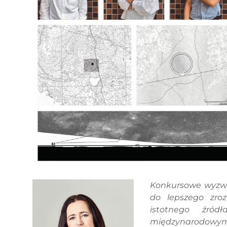
Konkursowe wyzwan
do lepszego zroz
istotnego źród
międzynarodowym