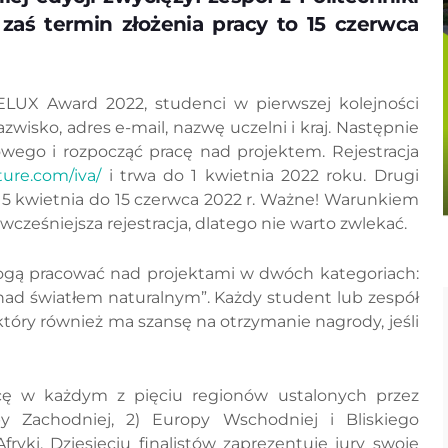
, zaś termin złożenia pracy to 15 czerwca
ELUX Award 2022, studenci w pierwszej kolejności
zwisko, adres e-mail, nazwę uczelni i kraj. Następnie
ego i rozpocząć pracę nad projektem. Rejestracja
ure.com/iva/
i trwa do 1 kwietnia 2022 roku. Drugi
 15 kwietnia do 15 czerwca 2022 r. Ważne! Warunkiem
cześniejsza rejestracja, dlatego nie warto zwlekać.
gą pracować nad projektami w dwóch kategoriach:
nad światłem naturalnym”. Każdy student lub zespół
óry również ma szansę na otrzymanie nagrody, jeśli
cę w każdym z pięciu regionów ustalonych przez
y Zachodniej, 2) Europy Wschodniej i Bliskiego
fryki. Dziesięciu finalistów zaprezentuje jury swoje