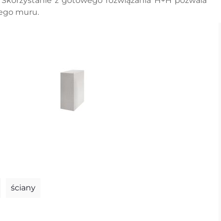
 Skorzystanie z gotowego rozwiązania H+H pozwala
nego muru.
ściany