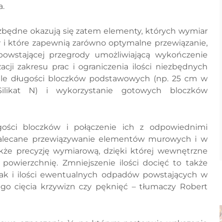
a.
będne okazują się zatem elementy, których wymiar
i które zapewnią zarówno optymalne przewiązanie,
powstającej przegrody umożliwiającą wykończenie
acji zakresu prac i ograniczenia ilości niezbędnych
le długości bloczków podstawowych (np. 25 cm w
ilikat N) i wykorzystanie gotowych bloczków
ości bloczków i połączenie ich z odpowiednimi
zalecane przewiązywanie elementów murowych i w
kże precyzję wymiarową, dzięki której wewnętrzne
owierzchnię. Zmniejszenie ilości docięć to także
jak i ilości ewentualnych odpadów powstających w
o cięcia krzywizn czy pęknięć – tłumaczy Robert