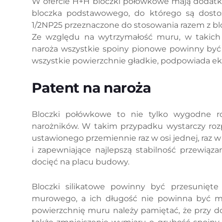
W ofercie H+H bloczki połówkowe mają dodatk
bloczka podstawowego, do którego są dostos
1/2NP25 przeznaczone do stosowania razem z blo
Ze względu na wytrzymałość muru, w takich 
naroża wszystkie spoiny pionowe powinny być
wszystkie powierzchnie gładkie, podpowiada ek
Patent na naroża
Bloczki połówkowe to nie tylko wygodne r
narożników. W takim przypadku wystarczy ro
ustawionego przemiennie raz w osi jednej, raz w
i zapewniające najlepszą stabilność przewiąz
docięć na placu budowy.
Bloczki silikatowe powinny być przesunięt
murowego, a ich długość nie powinna być mn
powierzchnię muru należy pamiętać, że przy doc