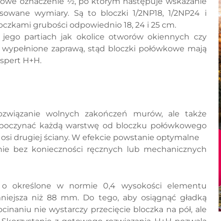
owe oznaczenie ½, po którym następuje wskazanie
owane wymiary. Są to bloczki 1/2NP18, 1/2NP24 i
czkami grubości odpowiednio 18, 24 i 25 cm.
jego partiach jak okolice otworów okiennych czy
 wypełnione zaprawą, stąd bloczki połówkowe mają
spert H+H.
ozwiązanie wolnych zakończeń murów, ale także
zpoczynać każdą warstwę od bloczku połówkowego
 osi drugiej ściany. W efekcie powstanie optymalne
anie bez konieczności ręcznych lub mechanicznych
e o określone w normie 0,4 wysokości elementu
iejsza niż 88 mm. Do tego, aby osiągnąć gładką
inaniu nie wystarczy przecięcie bloczka na pół, ale