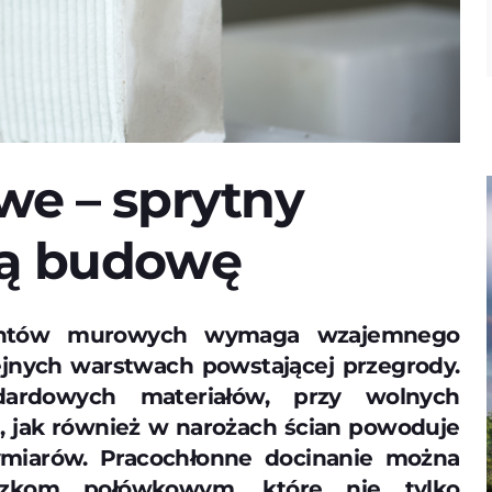
we – sprytny
ką budowę
mentów murowych wymaga wzajemnego
ejnych warstwach powstającej przegrody.
ardowych materiałów, przy wolnych
, jak również w narożach ścian powoduje
miarów. Pracochłonne docinanie można
czkom połówkowym, które nie tylko