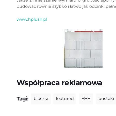
także zmniejszenie wymiaru o grubość spoiny.
budować równie szybko i łatwo jak odcinki peł
www.hplush.pl
Współpraca reklamowa
Tagi:
bloczki
featured
H+H
pustaki