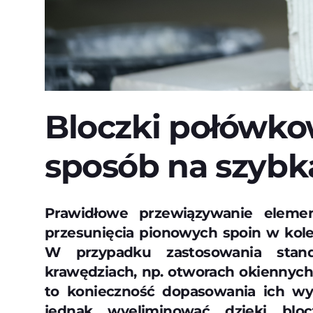
Bloczki połówko
sposób na szyb
Prawidłowe przewiązywanie ele
przesunięcia pionowych spoin w kol
W przypadku zastosowania stand
krawędziach, np. otworach okiennych
to konieczność dopasowania ich wy
jednak wyeliminować dzięki blo