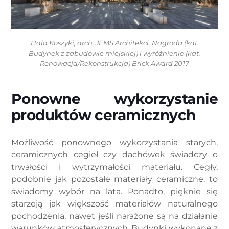
Hala Koszyki, arch. JEMS Architekci, Nagroda (kat.
Budynek z zabudowie miejskiej) i wyróżnienie (kat.
Renowacja/Rekonstrukcja) Brick Award 2017
Ponowne wykorzystanie
produktów ceramicznych
Możliwość ponownego wykorzystania starych,
ceramicznych cegieł czy dachówek świadczy o
trwałości i wytrzymałości materiału. Cegły,
podobnie jak pozostałe materiały ceramiczne, to
świadomy wybór na lata. Ponadto, pięknie się
starzeją jak większość materiałów naturalnego
pochodzenia, nawet jeśli narażone są na działanie
warunków atmosferycznych. Budynki wykonane z