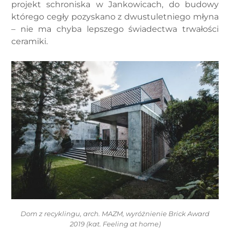
projekt schroniska w Jankowicach, do budowy
którego cegły pozyskano z dwustuletniego młyna
– nie ma chyba lepszego świadectwa trwałości
ceramiki.
Dom z recyklingu, arch. MAZM, wyróżnienie Brick Award
2019 (kat. Feeling at home)