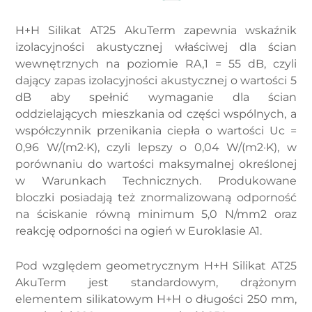
H+H Silikat AT25 AkuTerm zapewnia wskaźnik
izolacyjności akustycznej właściwej dla ścian
wewnętrznych na poziomie RA,1 = 55 dB, czyli
dający zapas izolacyjności akustycznej o wartości 5
dB aby spełnić wymaganie dla ścian
oddzielających mieszkania od części wspólnych, a
współczynnik przenikania ciepła o wartości Uc =
0,96 W/(m2·K), czyli lepszy o 0,04 W/(m2·K), w
porównaniu do wartości maksymalnej określonej
w Warunkach Technicznych. Produkowane
bloczki posiadają też znormalizowaną odporność
na ściskanie równą minimum 5,0 N/mm2 oraz
reakcję odporności na ogień w Euroklasie A1.
Pod względem geometrycznym H+H Silikat AT25
AkuTerm jest standardowym, drążonym
elementem silikatowym H+H o długości 250 mm,