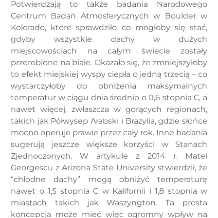
Potwierdzają to także badania Narodowego
Centrum Badań Atmosferycznych w Boulder w
Kolorado, które sprawdziło co mogłoby się stać,
gdyby wszystkie dachy w dużych
miejscowościach na całym świecie zostały
przerobione na białe. Okazało się, że zmniejszyłoby
to efekt miejskiej wyspy ciepła o jedną trzecią – co
wystarczyłoby do obniżenia maksymalnych
temperatur w ciągu dnia średnio o 0,6 stopnia C, a
nawet więcej, zwłaszcza w gorących regionach,
takich jak Półwysep Arabski i Brazylia, gdzie słońce
mocno operuje prawie przez cały rok. Inne badania
sugerują jeszcze większe korzyści w Stanach
Zjednoczonych. W artykule z 2014 r. Matei
Georgescu z Arizona State University stwierdził, że
“chłodne dachy” mogą obniżyć temperaturę
nawet o 1,5 stopnia C w Kalifornii i 1,8 stopnia w
miastach takich jak Waszyngton. Ta prosta
koncepcja może mieć więc ogromny wpływ na