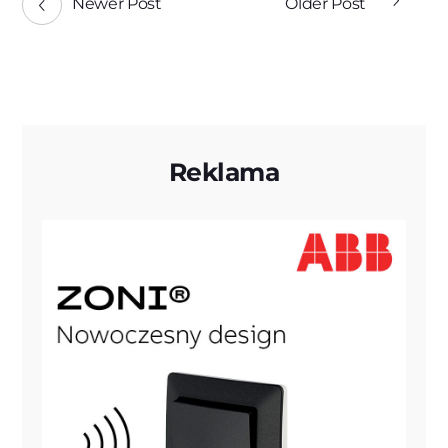
Newer Post
Older Post
Reklama