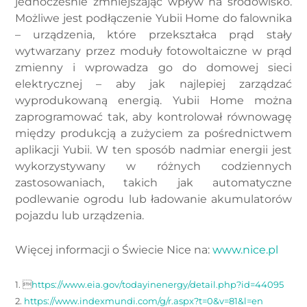
jednocześnie zmniejszając wpływ na środowisko.
Możliwe jest podłączenie Yubii Home do falownika
– urządzenia, które przekształca prąd stały
wytwarzany przez moduły fotowoltaiczne w prąd
zmienny i wprowadza go do domowej sieci
elektrycznej – aby jak najlepiej zarządzać
wyprodukowaną energią. Yubii Home można
zaprogramować tak, aby kontrolował równowagę
między produkcją a zużyciem za pośrednictwem
aplikacji Yubii. W ten sposób nadmiar energii jest
wykorzystywany w różnych codziennych
zastosowaniach, takich jak automatyczne
podlewanie ogrodu lub ładowanie akumulatorów
pojazdu lub urządzenia.
Więcej informacji o Świecie Nice na:
www.nice.pl
1. 
https://www.eia.gov/todayinenergy/detail.php?id=44095
2.
https://www.indexmundi.com/g/r.aspx?t=0&v=81&l=en