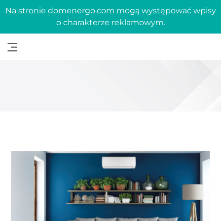
Na stronie domenergo.com mogą występować wpisy
o charakterze reklamowym.