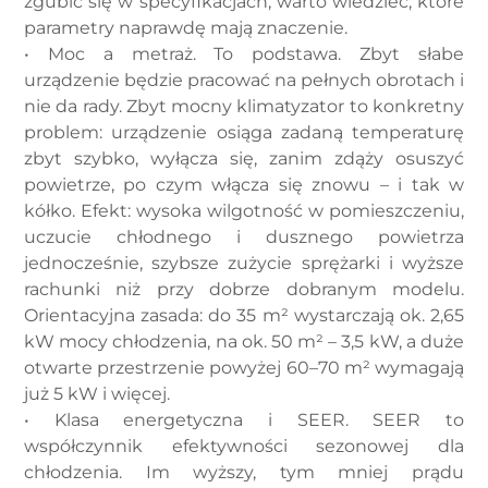
zgubić się w specyfikacjach, warto wiedzieć, które
parametry naprawdę mają znaczenie.
• Moc a metraż. To podstawa. Zbyt słabe
urządzenie będzie pracować na pełnych obrotach i
nie da rady. Zbyt mocny klimatyzator to konkretny
problem: urządzenie osiąga zadaną temperaturę
zbyt szybko, wyłącza się, zanim zdąży osuszyć
powietrze, po czym włącza się znowu – i tak w
kółko. Efekt: wysoka wilgotność w pomieszczeniu,
uczucie chłodnego i dusznego powietrza
jednocześnie, szybsze zużycie sprężarki i wyższe
rachunki niż przy dobrze dobranym modelu.
Orientacyjna zasada: do 35 m² wystarczają ok. 2,65
kW mocy chłodzenia, na ok. 50 m² – 3,5 kW, a duże
otwarte przestrzenie powyżej 60–70 m² wymagają
już 5 kW i więcej.
• Klasa energetyczna i SEER. SEER to
współczynnik efektywności sezonowej dla
chłodzenia. Im wyższy, tym mniej prądu