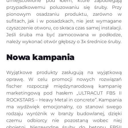
umiejscowione pod łbem, które zapobiegają
przypadkowemu poluzowaniu się śruby. Przy
pionowym osadzaniu produktu, zarówno w
sufitach, jak i w posadzkach, nie jest wymagane
czyszczenie otworu, co skraca czas samej instalacji.
Jeśli śruba ma być zamocowana w podłodze,
należy wykonać otwór głębszy o 3x średnice śruby.
Nowa kampania
Wyjątkowe produkty zasługują na wyjątkową
oprawę. W celu promocji nowych rozwiązań
fischer rozpoczął międzynarodową kampanię
marketingową pod hasłem „ULTRACUT FBS II
ROCKSTARS – Heavy Metal in concrete”. Kampania
ma wydźwięk emocjonalny, co stanowi swego
rodzaju wyróżnik w branży budowlanej, dzięki
czemu odbiorcy nie pozostaną wobec niej
obojętni. Niezawodne śruby do betonu FBSII