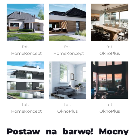
fot.
fot.
fot.
HomeKoncept
HomeKoncept
OknoPlus
fot.
fot.
fot.
HomeKoncept
OknoPlus
OknoPlus
Postaw na barwę! Mocny