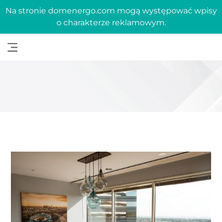
Na stronie domenergo.com mogą występować wpisy
o charakterze reklamowym.