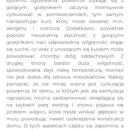
systemu ogrzewania, powietrze stykając się z
gorącym grzejnikiem zaczyna intensywnie
cyrkulować w pomieszczeniach, tym samym
transportując kurz, który może zawierać m.in.
alergeny i roztocza. Dodatkowo, powietrze
poprzez nieustanną styczność z gorącymi
grzejnikami traci odpowiednią wilgotność, stając
się suche, co wraz z unoszącym się kurzem może
powodować choroby dróg oddechowych. Z
drugiej strony bardzo duża wilgotność,
spowodowana zbyt niską temperaturą, również
nie jest dobra dla zdrowia mieszkańców. Należy
pamiętać, że nie mniej ważna jest cyrkulacja
powietrza. W domu, w którym jest zła wentylacja
najczęściej można zaobserwować skraplającą się
na szybach parę wodną. I znowu pojawia się
problem wilgoci, która może wnikać głęboko w
mury powodując nawet uszkodzenia konstrukcji
domu. O tych aspektach często się zapomina, a