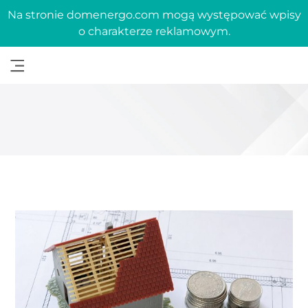
Na stronie domenergo.com mogą występować wpisy
o charakterze reklamowym.