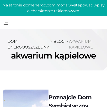
Na stronie domenergo.com mogą występować wpisy
o charakterze reklamowym.
DOM
>
BLOG
>
AKWARIUM
ENERGOOSZCZĘDNY
KĄPIELOWE
akwarium kąpielowe
Poznajcie Dom
Symbiotyczny