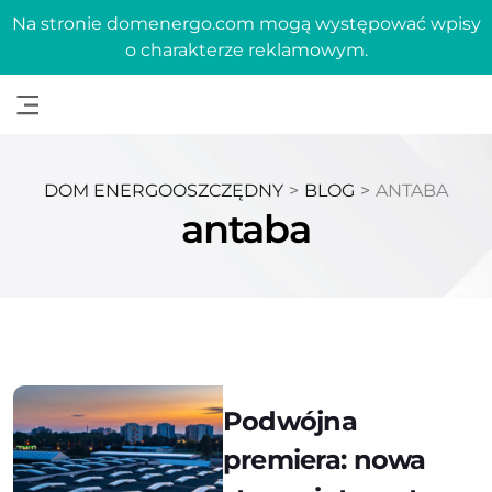
Na stronie domenergo.com mogą występować wpisy
o charakterze reklamowym.
DOM ENERGOOSZCZĘDNY
>
BLOG
>
ANTABA
antaba
Podwójna
premiera: nowa