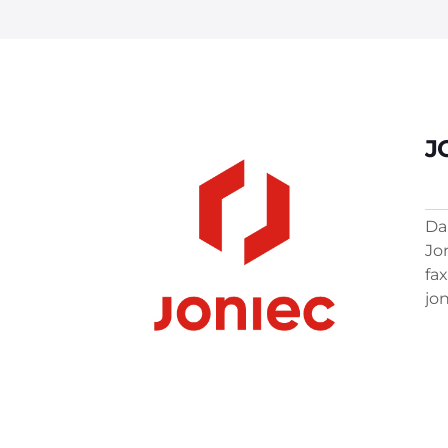
J
Da
Jo
fax
jo