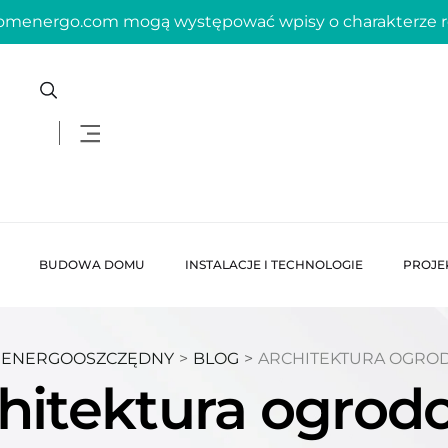
domenergo.com mogą występować wpisy o charakterze
BUDOWA DOMU
INSTALACJE I TECHNOLOGIE
PROJE
 ENERGOOSZCZĘDNY
>
BLOG
>
ARCHITEKTURA OGRO
chitektura ogrod