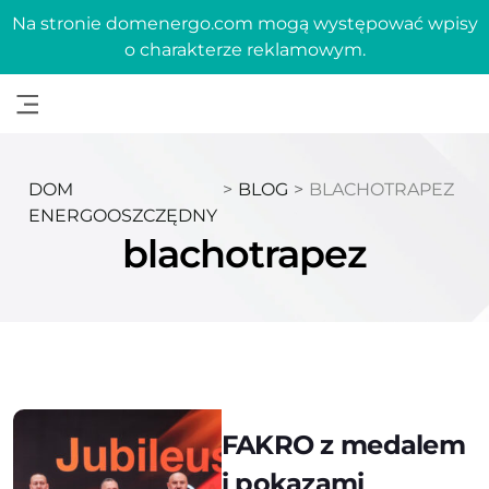
Na stronie domenergo.com mogą występować wpisy
o charakterze reklamowym.
DOM
>
BLOG
>
BLACHOTRAPEZ
ENERGOOSZCZĘDNY
blachotrapez
FAKRO z medalem
i pokazami