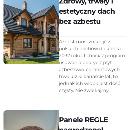
Zdrowy, trwały i
estetyczny dach
bez azbestu
Azbest musi zniknąć z
polskich dachów do końca
2032 roku. I chociaż program
usuwania pokryć z płyt
azbestowo-cementowych
trwa już kilkanaście lat, to
jednak ich widok jest dość
częsty. Nie zwlekajmy...
Panele REGLE
nagrodzone!