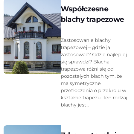
Współczesne
blachy trapezowe
Zastosowanie blachy
trapezowej – gdzie ją
zastosować? Gdzie najlepiej
się sprawdzi? Blacha
trapezowa różni się od
pozostałych blach tym, że
ma symetryczne
przetłoczenia o przekroju w
kształcie trapezu. Ten rodzaj
blachy jest...