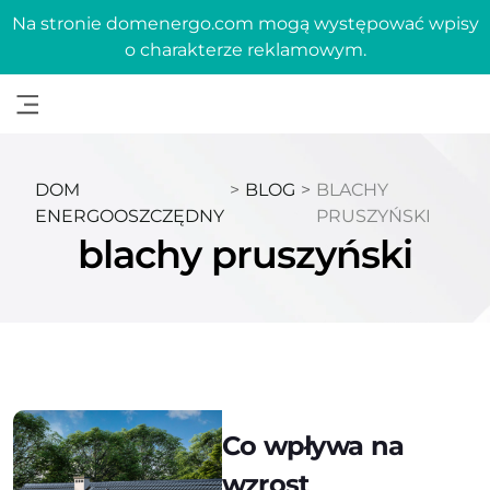
Na stronie domenergo.com mogą występować wpisy
o charakterze reklamowym.
DOM
>
BLOG
>
BLACHY
ENERGOOSZCZĘDNY
PRUSZYŃSKI
blachy pruszyński
Co wpływa na
wzrost