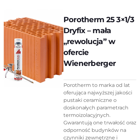
Porotherm 25 3×1/3
Dryfix – mała
„rewolucja” w
ofercie
Wienerberger
Porotherm to marka od lat
oferująca najwyższej jakości
pustaki ceramiczne o
doskonałych parametrach
termoizolacyjnych.
Gwarantują one trwałość oraz
odporność budynków na
czynniki zewnętrzne i