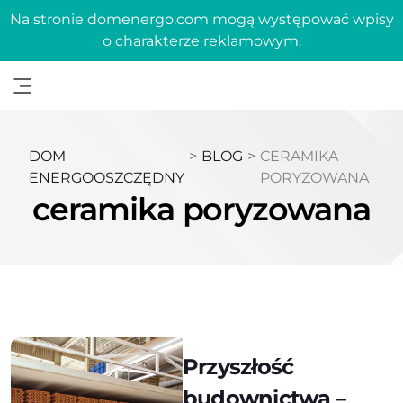
Na stronie domenergo.com mogą występować wpisy
o charakterze reklamowym.
DOM
>
BLOG
>
CERAMIKA
ENERGOOSZCZĘDNY
PORYZOWANA
ceramika poryzowana
Przyszłość
budownictwa –