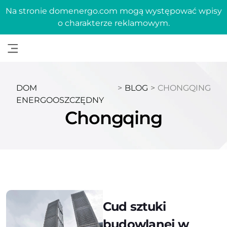
Na stronie domenergo.com mogą występować wpisy
o charakterze reklamowym.
DOM
>
BLOG
>
CHONGQING
ENERGOOSZCZĘDNY
Chongqing
Cud sztuki
budowlanej w