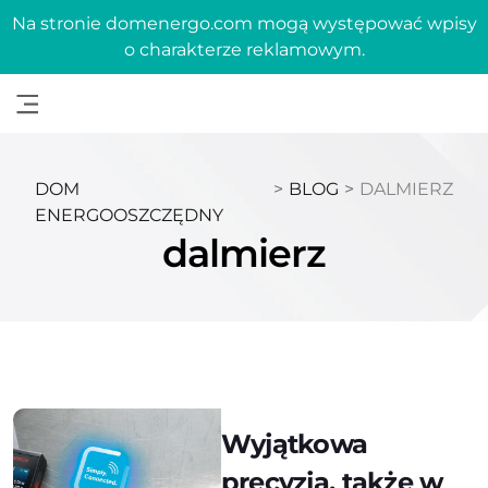
Na stronie domenergo.com mogą występować wpisy
o charakterze reklamowym.
DOM
>
BLOG
>
DALMIERZ
ENERGOOSZCZĘDNY
dalmierz
Wyjątkowa
precyzja, także w