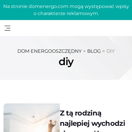
Na stronie domenergo.com mogą występować wpisy
o charakterze reklamowym.
DOM ENERGOOSZCZĘDNY
>
BLOG
>
DIY
diy
Z tą rodziną
najlepiej wychodzi