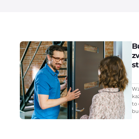
B
z
s
Wz
ka
to
bu